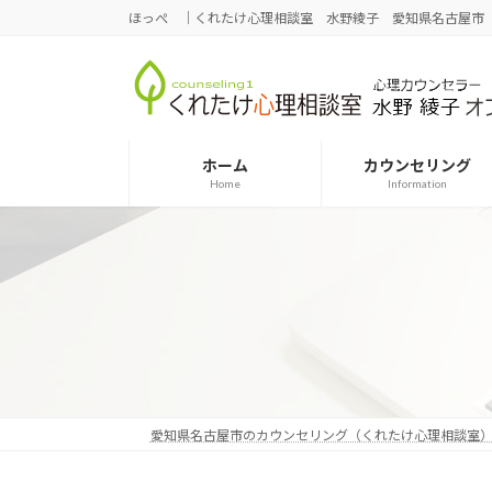
コ
ナ
ほっぺ ｜くれたけ心理相談室 水野綾子 愛知県名古屋市
ン
ビ
テ
ゲ
ン
ー
ツ
シ
へ
ョ
ホーム
カウンセリング
ス
ン
Home
Information
キ
に
ッ
移
プ
動
愛知県名古屋市のカウンセリング（くれたけ心理相談室