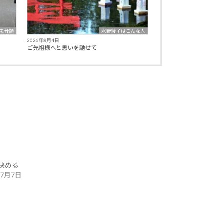
未分類
水野綾子はこんな人
2026年8月4日
ご先祖様へと思いを馳せて
決める
年7月7日