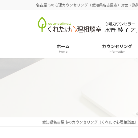
コ
ナ
名古屋市の心理カウンセリング（愛知県名古屋市）対面・訪
ン
ビ
テ
ゲ
ン
ー
ツ
シ
へ
ョ
ホーム
カウンセリング
ス
ン
Home
Information
キ
に
ッ
移
プ
動
愛知県名古屋市のカウンセリング（くれたけ心理相談室