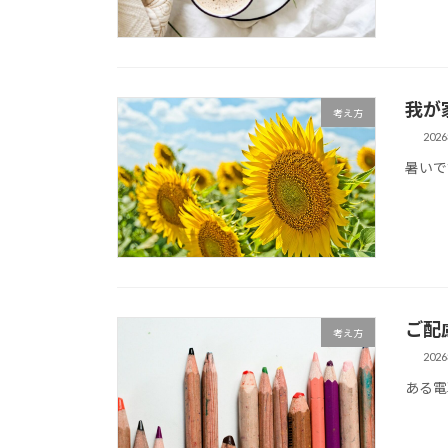
我が
考え方
202
暑いで
ご配
考え方
202
ある電