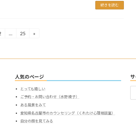
続きを読む
2
…
25
»
固
固
定
定
ペ
ペ
ー
ー
ジ
ジ
人気のページ
サ
検
とっても嬉しい
索:
ご予約・お問い合わせ（水野 綾子）
ある風景をみて
愛知県名古屋市のカウンセリング（くれたけ心理相談室）
自分の顔を見てみる