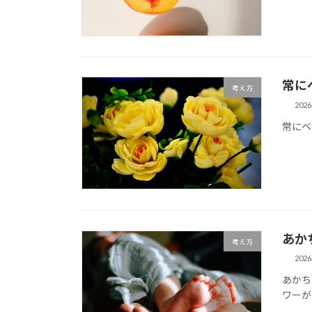
常に
考え方
202
常にベ
あか
考え方
202
あかち
ワーが