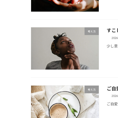
すこ
考え方
202
少し意
ご自
考え方
202
ご自愛