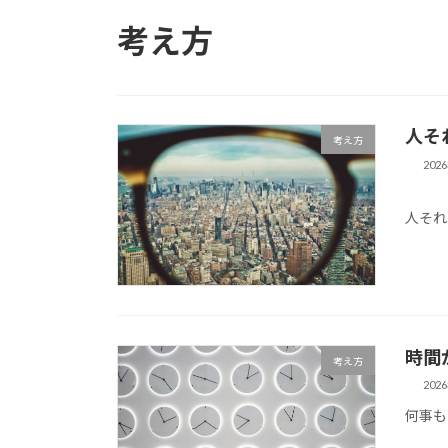
考え方
人そ
考え方
202
人それ
時間
考え方
202
何事も