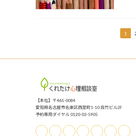
投
1
固
定
稿
ペ
の
ー
ジ
ペ
ー
ジ
【本社】〒465-0084
送
愛知県名古屋市名東区西里町1-10 呉竹ビル2F
り
予約専用ダイヤル 0120-03-5905