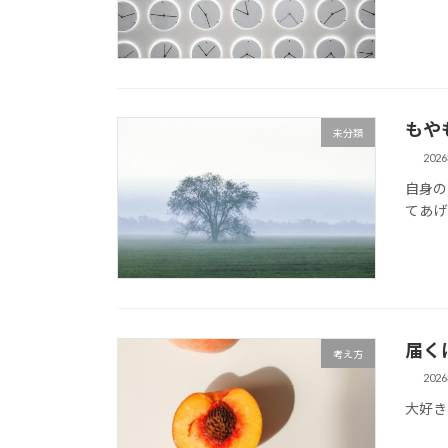
もや
未分類
202
自身の
てあげ
届く
考え方
202
大好き