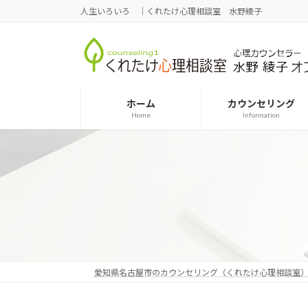
コ
ナ
人生いろいろ ｜くれたけ心理相談室 水野綾子
ン
ビ
テ
ゲ
ン
ー
ツ
シ
へ
ョ
ホーム
カウンセリング
ス
ン
Home
Information
キ
に
ッ
移
プ
動
愛知県名古屋市のカウンセリング（くれたけ心理相談室