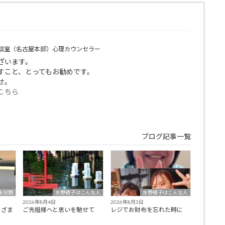
談室（名古屋本部）心理カウンセラー
ございます。
すこと、とってもお勧めです。
せ。
こちら
ブログ記事一覧
未分類
水野綾子はこんな人
水野綾子はこんな人
2026年8月4日
2026年8月3日
きざま
ご先祖様へと思いを馳せて
レジでお財布を忘れた時に