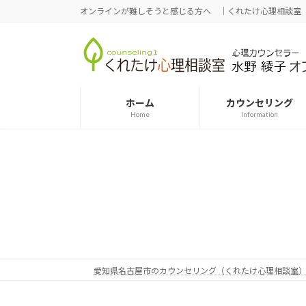
コ
ナ
オンラインが難しそうと感じる方へ ｜くれたけ心理相談室
ン
ビ
テ
ゲ
ン
ー
ツ
シ
へ
ョ
ホーム
カウンセリング
ス
ン
Home
Information
キ
に
ッ
移
プ
動
愛知県名古屋市のカウンセリング（くれたけ心理相談室