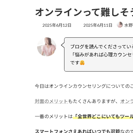
オンラインって難しそ
最
2025年6月12日
2025年6月11日
水野
終
更
新
ブログを読んでくださってい
日
時
「悩みがあれば心理カウンセ
:
です
今日はオンラインカウンセリングについての
対面のメリット
もたくさんありますが、
オン
一番のメリットは
「全世界どこにいてもツー
スマートフォンさえあればいつでも可能
なの