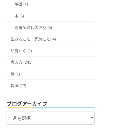
映画 (4)
本 (5)
看護師時代のお話 (6)
生きること 死ぬこと (4)
研究から (1)
考え方 (243)
諺 (1)
韓国 (17)
ブログアーカイブ
ブ
ロ
グ