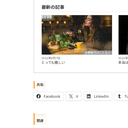
最新の記事
水野綾子はこんな人
2026年8月7日
2026
とっても嬉しい
本当
共有:
Facebook
X
LinkedIn
T
関連