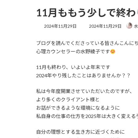
11月ももう少しで終わ
最
2024年11月29日
2024年11月29日
水
終
更
ブログを読んでくださっている皆さんこんに
新
日
心理カウンセラーの水野綾子です
時
:
11月も終わり、いよいよ年末です
2024年やり残したことはありませんか？？
私は今年度開業させていただいたのですが、
より多くのクライアント様と
お話ができるような環境になるように
私自身の仕事の仕方を2025年は大きく変える
自分の理想とする生き方に近づくために