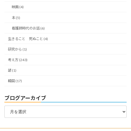
映画 (4)
本 (5)
看護師時代のお話 (6)
生きること 死ぬこと (4)
研究から (1)
考え方 (243)
諺 (1)
韓国 (17)
ブログアーカイブ
ブ
ロ
グ
ア
ー