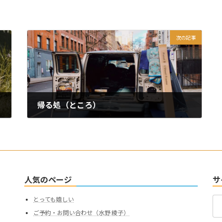
次の記事
帰る処（ところ）
2025年3月27日
人気のページ
サ
検
とっても嬉しい
索:
ご予約・お問い合わせ（水野 綾子）