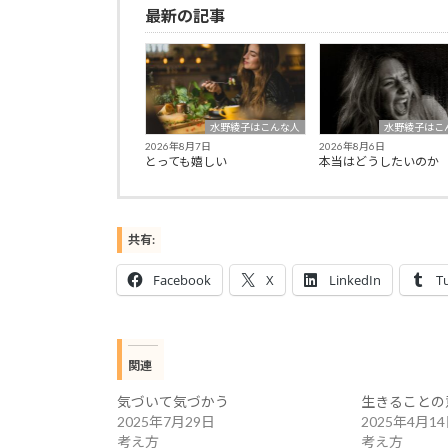
最新の記事
水野綾子はこんな人
水野綾子はこ
2026年8月7日
2026年8月6日
とっても嬉しい
本当はどうしたいのか
共有:
Facebook
X
LinkedIn
T
関連
気づいて気づかう
生きることの
2025年7月29日
2025年4月1
考え方
考え方