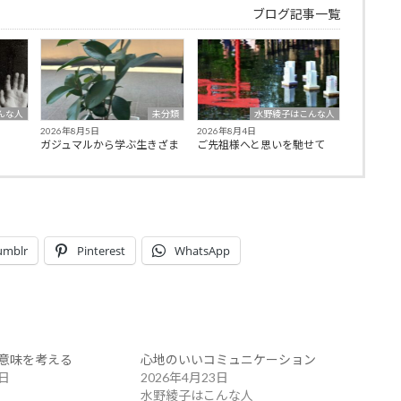
ブログ記事一覧
んな人
未分類
水野綾子はこんな人
2026年8月5日
2026年8月4日
ガジュマルから学ぶ生きざま
ご先祖様へと思いを馳せて
umblr
Pinterest
WhatsApp
意味を考える
心地のいいコミュニケーション
4日
2026年4月23日
水野綾子はこんな人