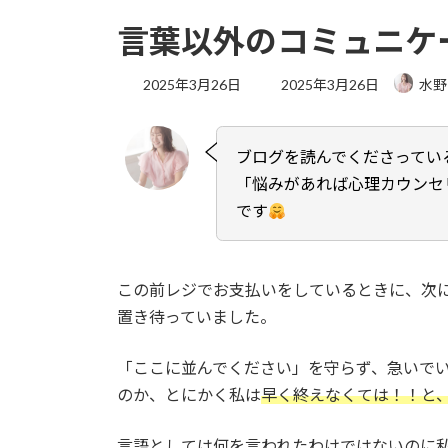
言葉以外のコミュニケ
最
2025年3月26日
2025年3月26日
水野
終
更
新
ブログを読んでくださってい
日
時
「悩みがあれば心理カウンセ
:
です
この前レジでお支払いをしているときに、次
置き待っていました。
「ここに並んでください」を守らず、急いで
のか、とにかく私は
早く終えなくては！！と
言語としては何を言われたわけではないのに