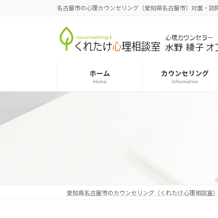
コ
ナ
名古屋市の心理カウンセリング（愛知県名古屋市）対面・訪
ン
ビ
テ
ゲ
ン
ー
ツ
シ
へ
ョ
ホーム
カウンセリング
ス
ン
Home
Information
キ
に
ッ
移
プ
動
愛知県名古屋市のカウンセリング（くれたけ心理相談室