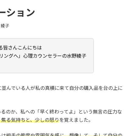
ーション
 綾子
る皆さんこんにちは
リングへ」心理カウンセラーの水野綾子
に並んでいる人が私の真横に来て自分の購入品を台の上に
いるのか、私への「早く終わってよ」という無言の圧力な
、焦る気持ちと、少しの怒り
を覚えました。
私は
相手の態度や雰囲気を感じ、想像して、そして自分の