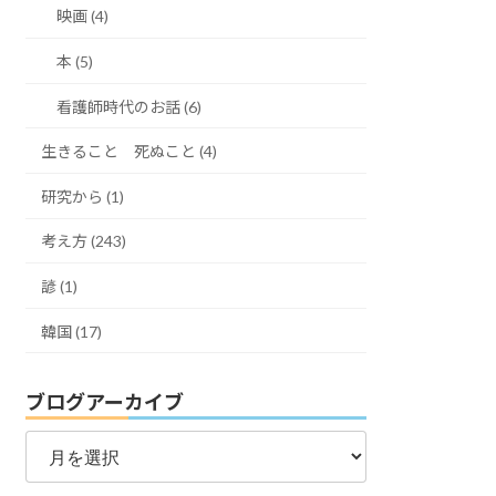
映画 (4)
本 (5)
看護師時代のお話 (6)
生きること 死ぬこと (4)
研究から (1)
考え方 (243)
諺 (1)
韓国 (17)
ブログアーカイブ
ブ
ロ
グ