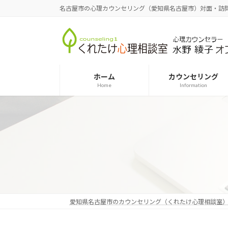
コ
ナ
名古屋市の心理カウンセリング（愛知県名古屋市）対面・訪
ン
ビ
テ
ゲ
ン
ー
ツ
シ
へ
ョ
ホーム
カウンセリング
ス
ン
Home
Information
キ
に
ッ
移
プ
動
愛知県名古屋市のカウンセリング（くれたけ心理相談室