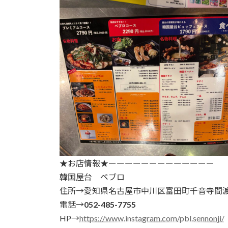
★お店情報★ーーーーーーーーーーーーー
韓国屋台 ペブロ
住所→愛知県名古屋市中川区富田町千音寺間渡里
電話→
052-485-7755
HP→
https://www.instagram.com/pbl.sennonji/