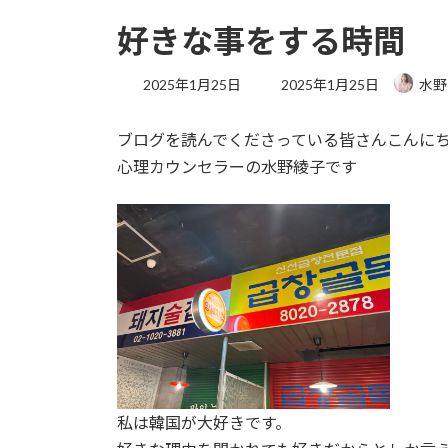
好きな事をする時間
最
2025年1月25日
2025年1月25日
水野
終
更
ブログを読んでくださっている皆さんこんに
新
日
心理カウンセラーの水野綾子です
時
:
私は韓国が大好きです。