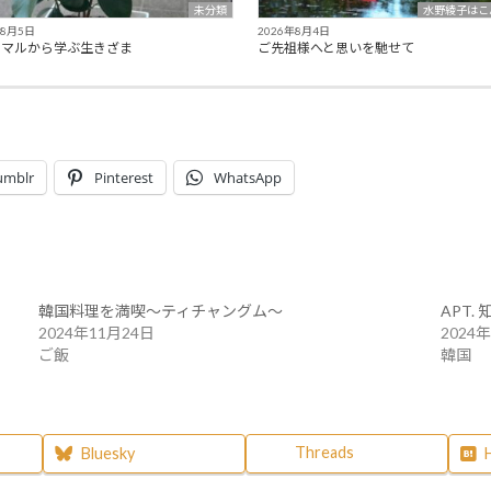
未分類
水野綾子はこ
年8月5日
2026年8月4日
ュマルから学ぶ生きざま
ご先祖様へと思いを馳せて
umblr
Pinterest
WhatsApp
韓国料理を満喫～ティチャングム～
APT.
2024年11月24日
2024
ご飯
韓国
Threads
Bluesky